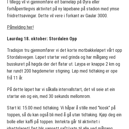
I tillegg vil vi gjennomføre eit barneløp på Øyra eller
forhåpentlegvis aktivitet på ny løpebane på stadion med ymse
friidrettsøvingar. Dette vil vere i forkant av Gaular 3000.
Påmelding her!
Laurdag 18. oktober: Stordalen Opp
Tradisjon tru gjennomfører vi det korte motbakkeløpet vårt opp
Stordalsvegen. Løpet startar ved grinda og har målgang ved
busskuret på høgda der det flatar ut. Løypa er knappe 2 km og
har rundt 200 høgdemeter stigning. Løp med tidtaking er ope
frå 11 år.
På dette løpet har vi såkalla intervallstart, det vil seie at ein
startar ein og ein, med 30 sekunds mellomrom.
Start kl. 15.00 med tidtaking. Vi håpar å stille med "kiosk" på
toppen, så du kan også bli med å gå utan tidtaking. Kjøp deg ein
bolle eller kaffi på toppen. Inntekta går til aktivitet i
idrettslaget! Det blir uansett saft/vatn til alle ved målgang.