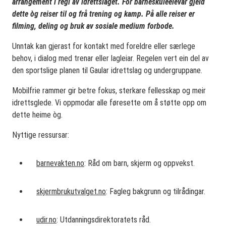
arrangement i regi av idrettslaget. For barneskuleelevar gjeld
dette òg reiser til og frå trening og kamp. På alle reiser er
filming, deling og bruk av sosiale medium forbode.
Unntak kan gjerast for kontakt med foreldre eller særlege
behov, i dialog med trenar eller lagleiar. Regelen vert ein del av
den sportslige planen til Gaular idrettslag og undergruppane.
Mobilfrie rammer gir betre fokus, sterkare fellesskap og meir
idrettsglede. Vi oppmodar alle føresette om å støtte opp om
dette heime òg.
Nyttige ressursar:
barnevakten.no
: Råd om barn, skjerm og oppvekst.
skjermbrukutvalget.no
: Fagleg bakgrunn og tilrådingar.
udir.no
: Utdanningsdirektoratets råd.